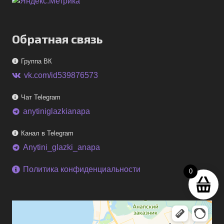
Обратная связь
Группа ВК
vk.com/id539876573
Чат Telegram
anytiniglazkianapa
telegram
Канал в Telegram
Anytini_glazki_anapa
telegram
Политика конфиденциальности
0