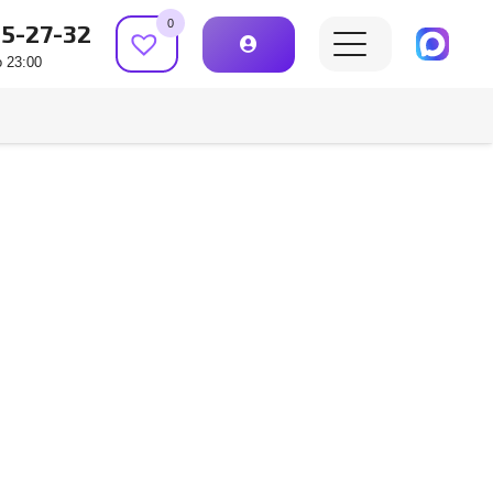
0
15-27-32
 23:00