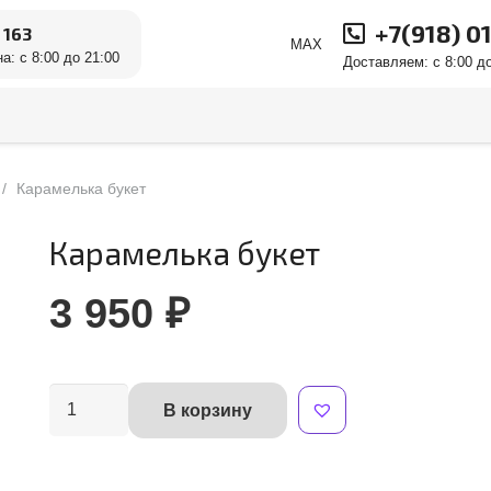
+7(918) 0
 163
MAX
а: с 8:00 до 21:00
Доставляем: с 8:00 до
/
Карамелька букет
Карамелька букет
3 950
₽
Количество
В корзину
Alternative:
товара
Карамелька
букет