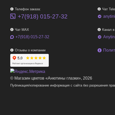
Телефон заказа:
Чат Tel
+7(918) 015-27-32
anytin
telegram
Чат MAX
Канал в
+7(918) 015-27-32
Anyti
telegram
Полит
Отзывы о компании
© Магазин цветов «Анютины глазки», 2026
Публикация/копирование информация с сайта без разрешения пра