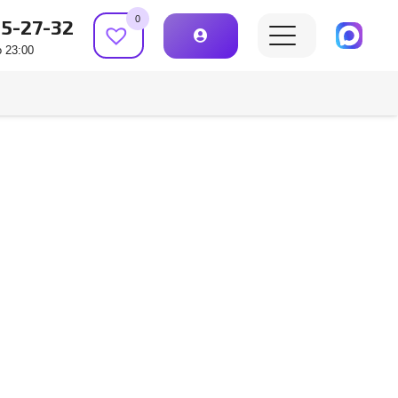
0
15-27-32
 23:00