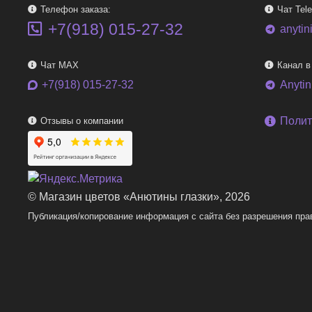
Телефон заказа:
Чат Tel
+7(918) 015-27-32
anytin
telegram
Чат MAX
Канал в
+7(918) 015-27-32
Anyti
telegram
Полит
Отзывы о компании
© Магазин цветов «Анютины глазки», 2026
Публикация/копирование информация с сайта без разрешения пра