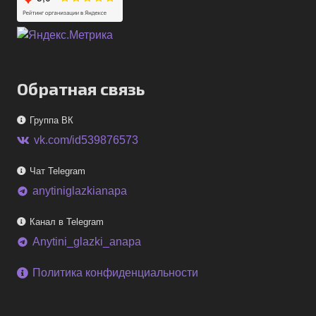
Обратная связь
Группа ВК
vk.com/id539876573
Чат Telegram
anytiniglazkianapa
telegram
Канал в Telegram
Anytini_glazki_anapa
telegram
Политика конфиденциальности