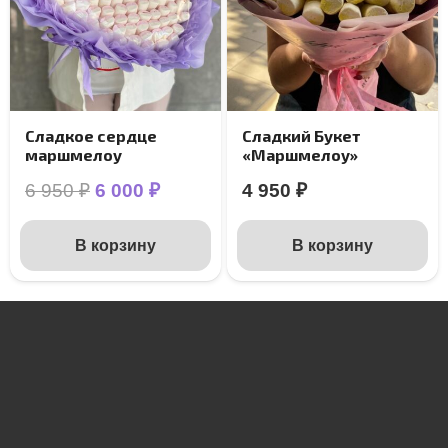
Сладкое сердце
Сладкий Букет
маршмелоу
«Маршмелоу»
Первоначальная
Текущая
6 950
₽
6 000
₽
4 950
₽
цена
цена:
составляла
6
В корзину
В корзину
6
000 ₽.
950 ₽.