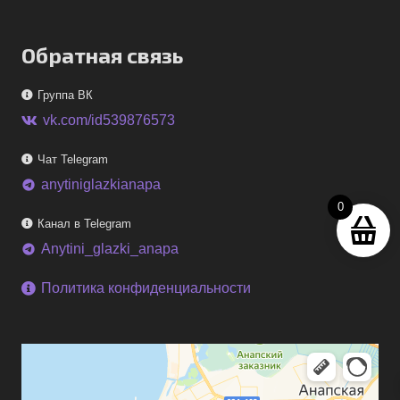
Обратная связь
Группа ВК
vk.com/id539876573
Чат Telegram
anytiniglazkianapa
telegram
0
Канал в Telegram
Anytini_glazki_anapa
telegram
Политика конфиденциальности