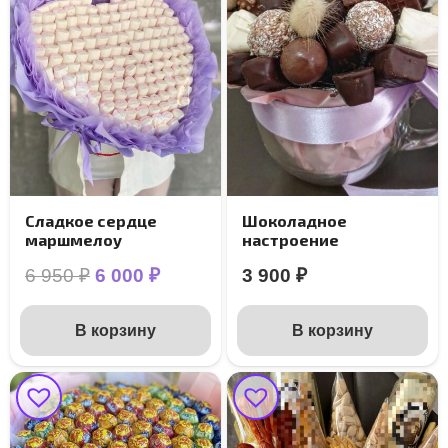
Сладкое сердце
Шоколадное
маршмелоу
настроение
Первоначальная
Текущая
6 950
₽
6 000
₽
3 900
₽
цена
цена:
составляла
6
В корзину
В корзину
6
000 ₽.
950 ₽.