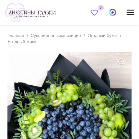
0
Главная
/
Сувенирная композиция
/
Ягодный букет
/
Ягодный микс