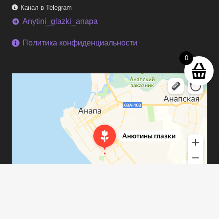
Канал в Telegram
Anytini_glazki_anapa
telegram
Политика конфиденциальности
0
keyboard_arrow_up