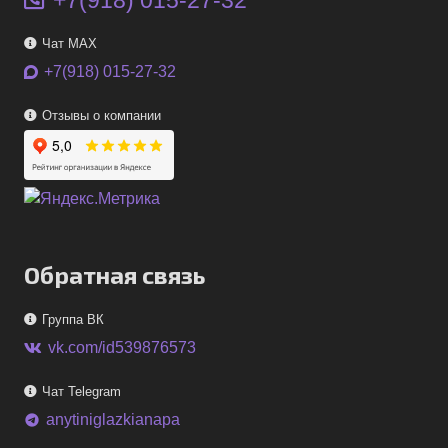
+7(918) 015-27-32
Чат MAX
+7(918) 015-27-32
Отзывы о компании
Обратная связь
Группа ВК
vk.com/id539876573
Чат Telegram
anytiniglazkianapa
telegram