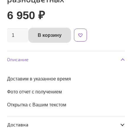
6 950
₽
Количество
В корзину
Alternative:
товара
Букет
"Классика"
Описание
+5
шаров
Доставим в указанное время
разноцветных
Фото отчет с получением
Открытка с Вашим текстом
Доставка