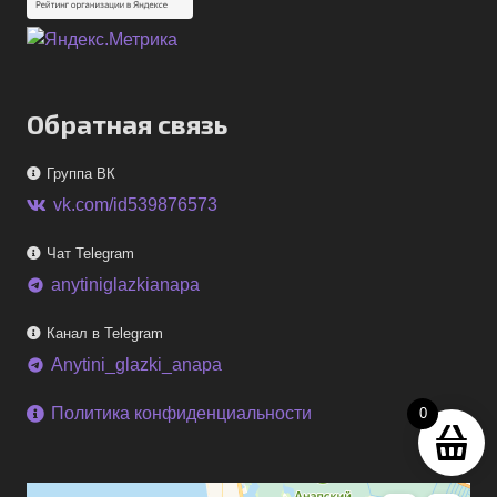
Обратная связь
Группа ВК
vk.com/id539876573
Чат Telegram
anytiniglazkianapa
telegram
Канал в Telegram
Anytini_glazki_anapa
telegram
Политика конфиденциальности
0