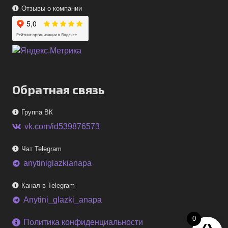
Отзывы о компании
Обратная связь
Группа ВК
vk.com/id539876573
Чат Telegram
anytiniglazkianapa
telegram
Канал в Telegram
Anytini_glazki_anapa
telegram
0
Политика конфиденциальности