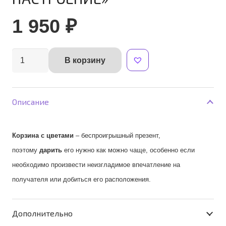
1 950
₽
Количество
В корзину
Alternative:
товара
Корзинка
"ХОРОШЕЕ
Описание
НАСТРОЕНИЕ"
Корзина
с
цветами
– беспроигрышный презент,
поэтому
дарить
его нужно как можно чаще, особенно если
необходимо произвести неизгладимое впечатление на
получателя или добиться его расположения.
Дополнительно