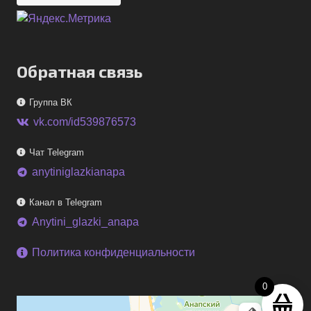
Обратная связь
Группа ВК
vk.com/id539876573
Чат Telegram
anytiniglazkianapa
telegram
Канал в Telegram
Anytini_glazki_anapa
telegram
Политика конфиденциальности
0