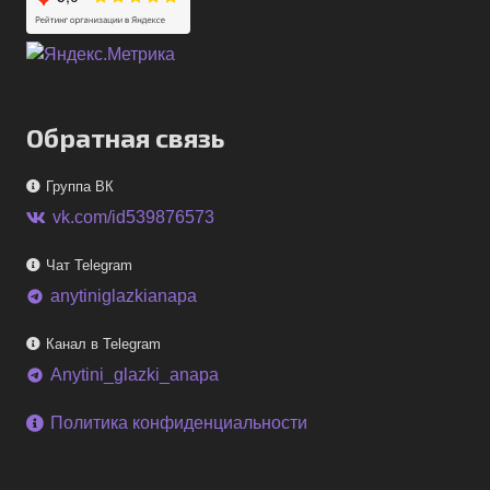
Обратная связь
Группа ВК
vk.com/id539876573
Чат Telegram
anytiniglazkianapa
telegram
Канал в Telegram
Anytini_glazki_anapa
telegram
Политика конфиденциальности