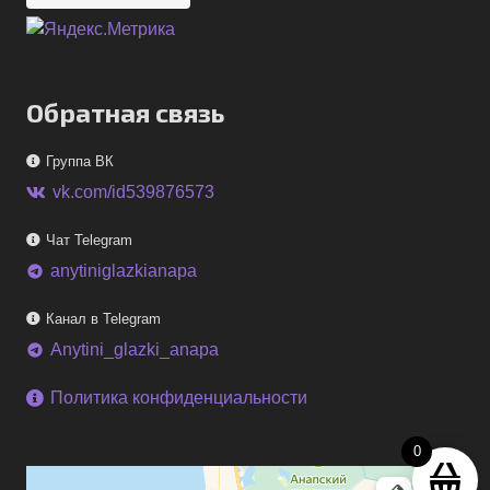
Обратная связь
Группа ВК
vk.com/id539876573
Чат Telegram
anytiniglazkianapa
telegram
Канал в Telegram
Anytini_glazki_anapa
telegram
Политика конфиденциальности
0