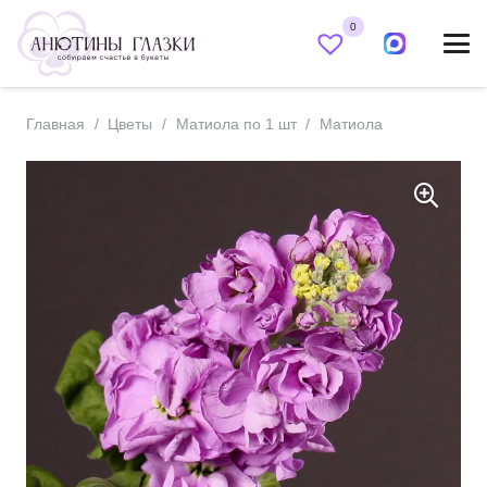
0
Главная
/
Цветы
/
Матиола по 1 шт
/
Матиола