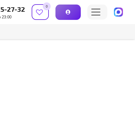
0
15-27-32
 23:00