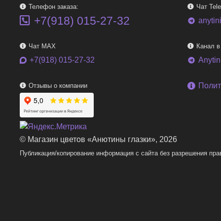
Телефон заказа:
Чат Tel
+7(918) 015-27-32
anytin
telegram
Чат MAX
Канал в
+7(918) 015-27-32
Anyti
telegram
Полит
Отзывы о компании
© Магазин цветов «Анютины глазки», 2026
Публикация/копирование информация с сайта без разрешения пра