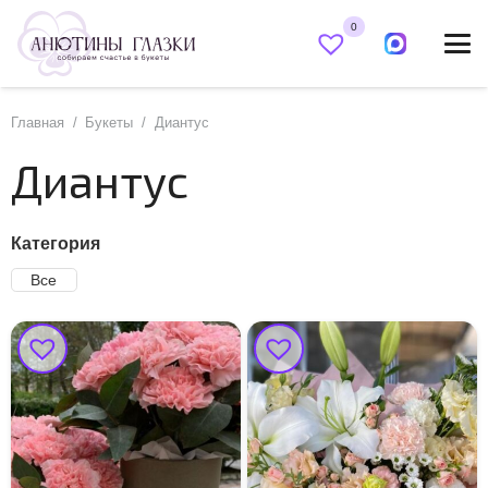
0
Главная
/
Букеты
/
Диантус
Диантус
Категория
Все