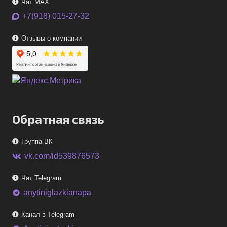
Чат MAX
+7(918) 015-27-32
Отзывы о компании
Обратная связь
Группа ВК
vk.com/id539876573
Чат Telegram
anytiniglazkianapa
telegram
Канал в Telegram