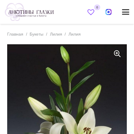
0
Главная
/
Букеты
/
Лилия
/
Лилия