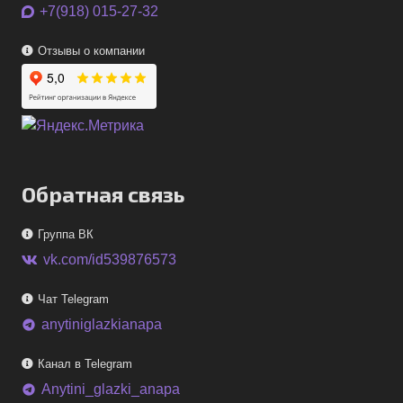
+7(918) 015-27-32
Отзывы о компании
Обратная связь
Группа ВК
vk.com/id539876573
Чат Telegram
anytiniglazkianapa
telegram
Канал в Telegram
Anytini_glazki_anapa
telegram