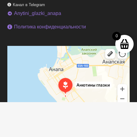
Канал в Telegram
Anytini_glazki_anapa
telegram
Политика конфиденциальности
0
keyboard_arrow_up