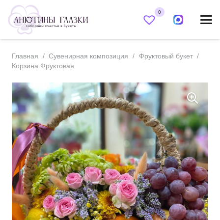
0
Главная
/
Сувенирная композиция
/
Фруктовый букет
/
Корзина Фруктовая