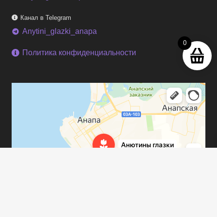
Канал в Telegram
Anytini_glazki_anapa
telegram
0
Политика конфиденциальности
keyboard_arrow_up