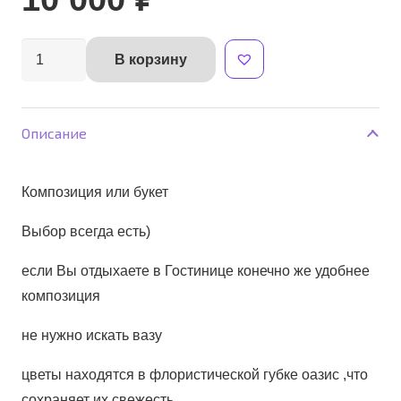
Количество
В корзину
Alternative:
товара
Гортензия
нежность
Описание
композиция
Композиция или букет
Выбор всегда есть)
если Вы отдыхаете в Гостинице конечно же удобнее
композиция
не нужно искать вазу
цветы находятся в флористической губке оазис ,что
сохраняет их свежесть