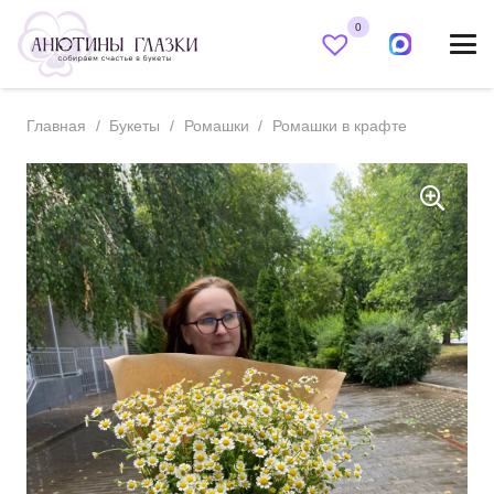
0
Главная
/
Букеты
/
Ромашки
/
Ромашки в крафте