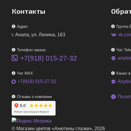
Контакты
Обрат
Адрес
Группа 
г. Анапа, ул. Ленина, 163
vk.co
Телефон заказа:
Чат Tel
+7(918) 015-27-32
anytin
telegram
Чат MAX
Канал в
+7(918) 015-27-32
Anyti
telegram
Полит
Отзывы о компании
© Магазин цветов «Анютины глазки», 2026