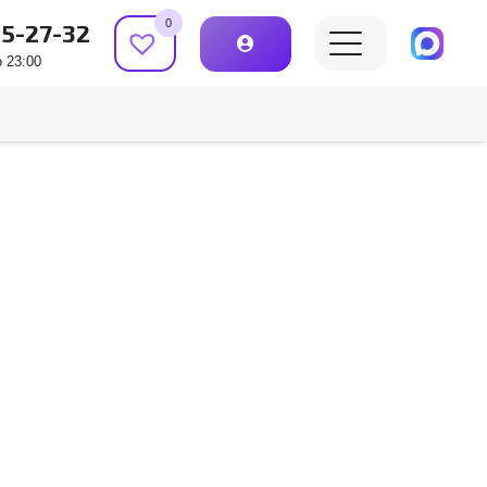
0
15-27-32
 23:00