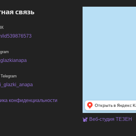
ная связь
ВК
m/id539876573
egram
iglazkianapa
 Telegram
ni_glazki_anapa
ика конфиденциальности
Веб-студия ТЕЗЕН