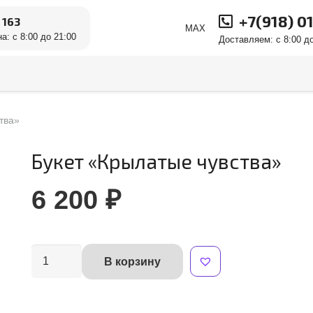
+7(918) 0
 163
MAX
а: с 8:00 до 21:00
Доставляем: с 8:00 до
тва»
Букет «Крылатые чувства»
6 200
₽
Количество
В корзину
Alternative:
товара
Букет
"Крылатые