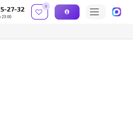
0
15-27-32
 23:00