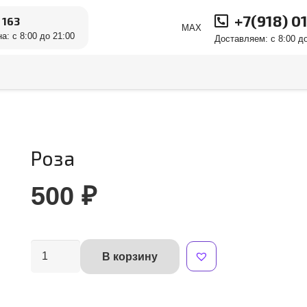
+7(918) 0
 163
MAX
а: с 8:00 до 21:00
Доставляем: с 8:00 до
Роза
500
₽
Количество
В корзину
Alternative:
товара
Роза