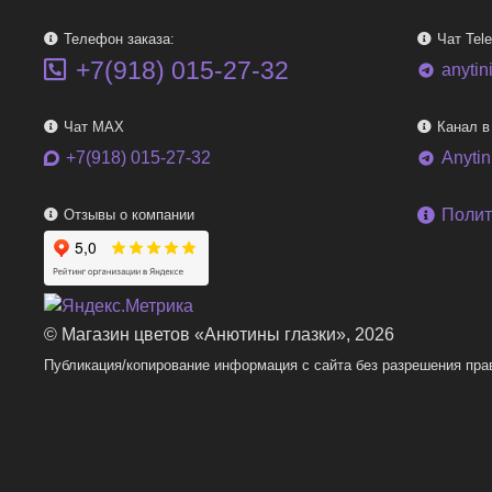
Телефон заказа:
Чат Tel
+7(918) 015-27-32
anytin
telegram
Чат MAX
Канал в
+7(918) 015-27-32
Anyti
telegram
Полит
Отзывы о компании
© Магазин цветов «Анютины глазки», 2026
Публикация/копирование информация с сайта без разрешения пра