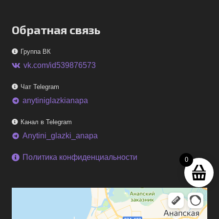
Обратная связь
Группа ВК
vk.com/id539876573
Чат Telegram
anytiniglazkianapa
telegram
Канал в Telegram
Anytini_glazki_anapa
telegram
Политика конфиденциальности
0