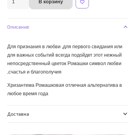
В корзину
Alternative:
товара
Ромашковое
небо
Описание
Для признания в любви ,для первого свидания или
для важных событий всегда подойдет этот нежный
непосредственный цветок Ромашки символ любви
,счастья и благополучия
Хризантема Ромашковая отличная альтернатива в
любое время года
Доставка