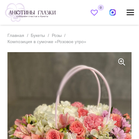
0
Главная
/
Букеты
/
Розы
/
Композиция в сумочке «Розовое утро»