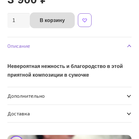
Количество
В корзину
Alternative:
товара
композиция
"Шанель"
Описание
Невероятная нежность и благородство в этой
приятной композиции в сумочке
Дополнительно
Доставка