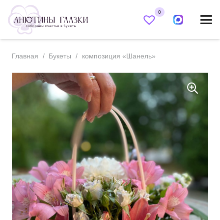
0
Главная
/
Букеты
/
композиция «Шанель»