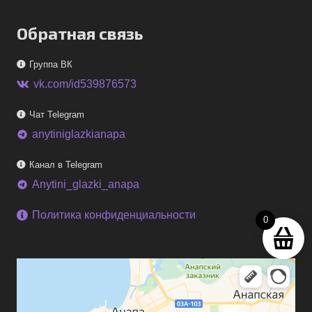
Обратная связь
Группа ВК
vk.com/id539876573
Чат Telegram
anytiniglazkianapa
telegram
Канал в Telegram
Anytini_glazki_anapa
telegram
Политика конфиденциальности
0