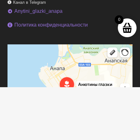
Канал в Telegram
Anytini_glazki_anapa
telegram
0
Политика конфиденциальности
keyboard_arrow_up