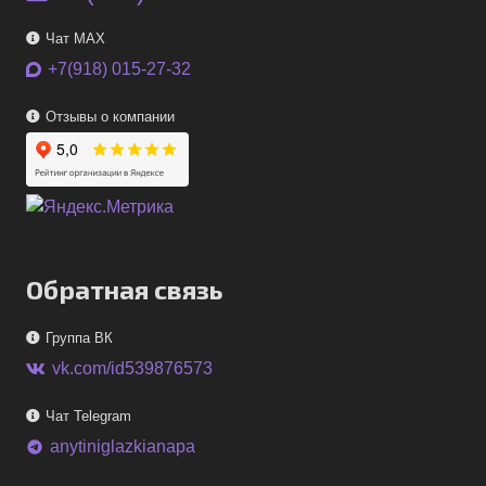
Чат MAX
+7(918) 015-27-32
Отзывы о компании
Обратная связь
Группа ВК
vk.com/id539876573
Чат Telegram
anytiniglazkianapa
telegram