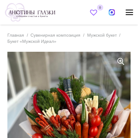
0
Главная
/
Сувенирная композиция
/
Мужской букет
/
Букет «Мужской Идеал»