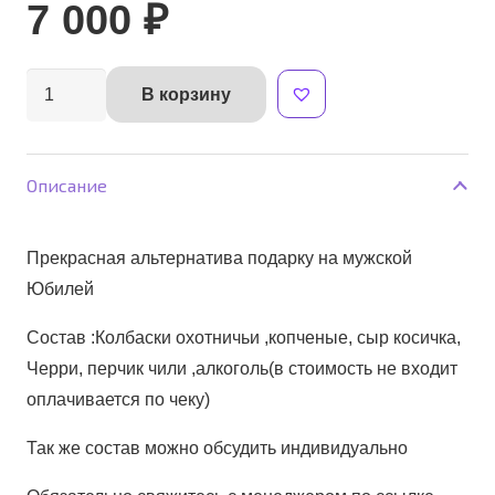
7 000
₽
Количество
В корзину
Alternative:
товара
Букет
"Мужской
Описание
Идеал"
Прекрасная альтернатива подарку на мужской
Юбилей
Состав :Колбаски охотничьи ,копченые, сыр косичка,
Черри, перчик чили ,алкоголь(в стоимость не входит
оплачивается по чеку)
Так же состав можно обсудить индивидуально