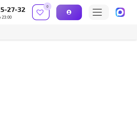
0
15-27-32
 23:00