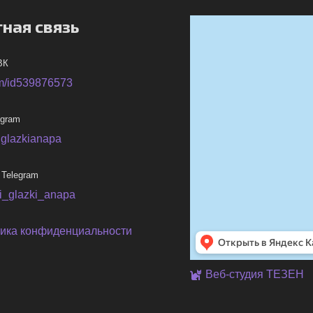
ная связь
ВК
m/id539876573
egram
iglazkianapa
 Telegram
ni_glazki_anapa
ика конфиденциальности
Веб-студия ТЕЗЕН