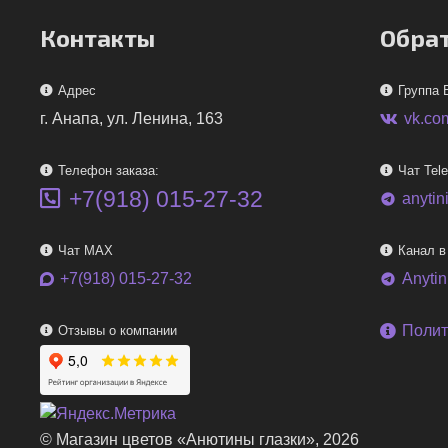
Контакты
Обрат
Адрес
Группа 
г. Анапа, ул. Ленина, 163
vk.co
Телефон заказа:
Чат Tel
+7(918) 015-27-32
anytin
telegram
Чат MAX
Канал в
+7(918) 015-27-32
Anyti
telegram
Полит
Отзывы о компании
© Магазин цветов «Анютины глазки», 2026