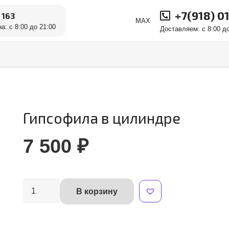
+7(918) 0
 163
MAX
а: с 8:00 до 21:00
Доставляем: с 8:00 до
Гипсофила в цилиндре
7 500
₽
Количество
В корзину
Alternative:
товара
Гипсофила
в