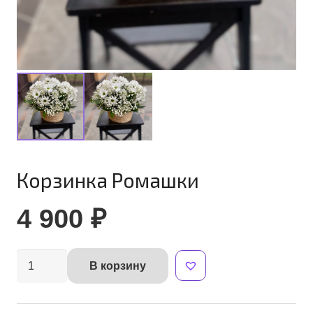
Корзинка Ромашки
4 900
₽
Количество
В корзину
Alternative:
товара
Корзинка