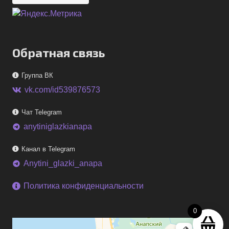
Обратная связь
Группа ВК
vk.com/id539876573
Чат Telegram
anytiniglazkianapa
telegram
Канал в Telegram
Anytini_glazki_anapa
telegram
Политика конфиденциальности
0