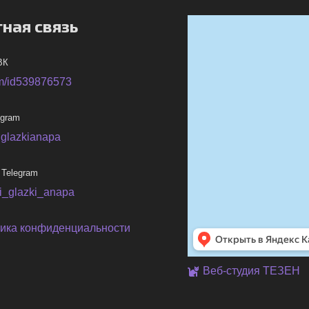
ная связь
ВК
m/id539876573
egram
iglazkianapa
 Telegram
ni_glazki_anapa
ика конфиденциальности
Веб-студия ТЕЗЕН