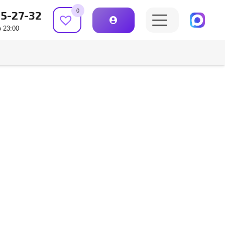
0
15-27-32
 23:00