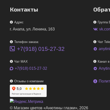
Контакты
Обрат
Адрес
Группа 
г. Анапа, ул. Ленина, 163
vk.co
Телефон заказа:
Чат Tel
+7(918) 015-27-32
anytin
telegram
Чат MAX
Канал в
+7(918) 015-27-32
Anyti
telegram
Полит
Отзывы о компании
© Магазин цветов «Анютины глазки», 2026