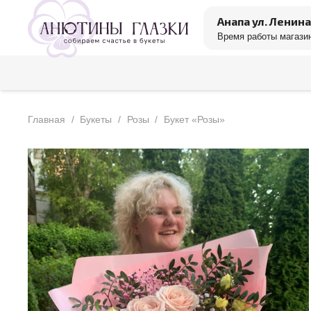
Анапа ул. Ленина
Время работы магазин
Главная
/
Букеты
/
Розы
/
Букет «Розы»