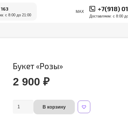
+7(918) 0
 163
MAX
а: с 8:00 до 21:00
Доставляем: с 8:00 до
Букет «Розы»
2 900
₽
Количество
В корзину
Alternative:
товара
Букет
"Розы"