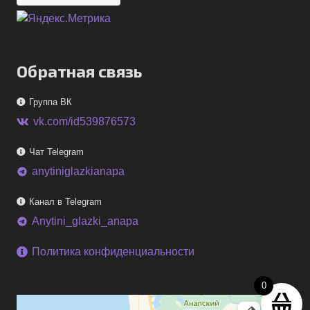
Обратная связь
Группа ВК
vk.com/id539876573
Чат Telegram
anytiniglazkianapa
telegram
Канал в Telegram
Anytini_glazki_anapa
telegram
Политика конфиденциальности
0