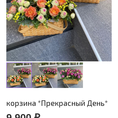
корзина *Прекрасный День*
9 900
₽