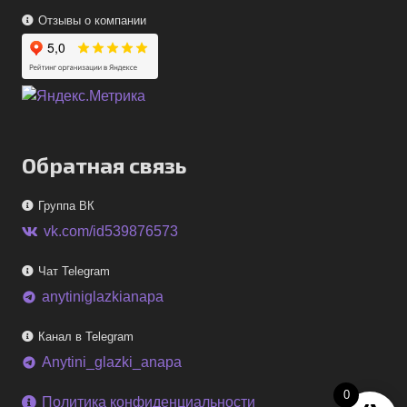
Отзывы о компании
Обратная связь
Группа ВК
vk.com/id539876573
Чат Telegram
anytiniglazkianapa
telegram
Канал в Telegram
Anytini_glazki_anapa
telegram
0
Политика конфиденциальности