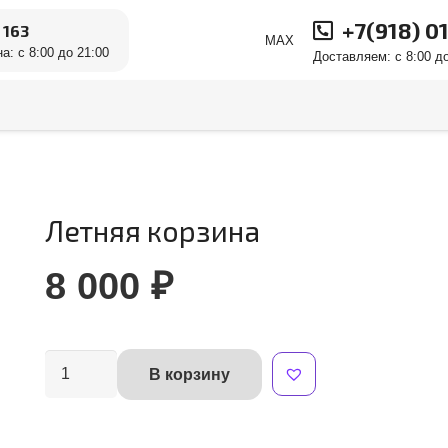
+7(918) 0
 163
MAX
а: с 8:00 до 21:00
Доставляем: с 8:00 до
Летняя корзина
8 000
₽
Количество
В корзину
Alternative:
товара
Летняя
корзина