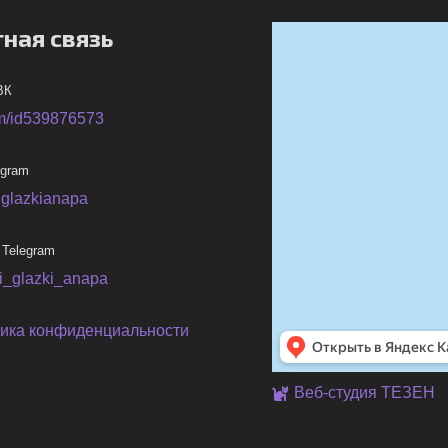
ная связь
ВК
m/id539876573
egram
iglazkianapa
 Telegram
ni_glazki_anapa
ика конфиденциальности
Веб-студия ТЕЗЕН