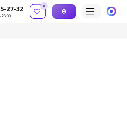
0
15-27-32
 23:00