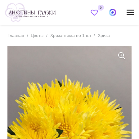
0
Главная
/
Цветы
/
Хризантема по 1 шт
/
Хриза