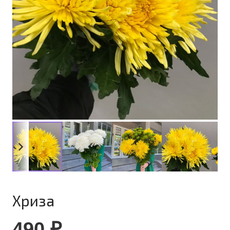
Хриза
490
₽