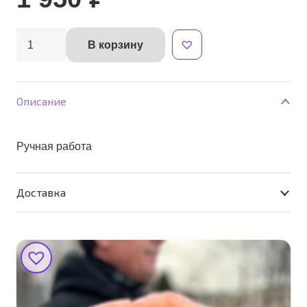
Количество
В корзину
Alternative:
товара
Гномик
Мальчик
Описание
Ручная работа
Доставка