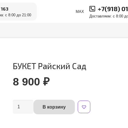
+7(918) 0
 163
MAX
а: с 8:00 до 21:00
Доставляем: с 8:00 до
БУКЕТ Райский Сад
8 900
₽
Количество
В корзину
Alternative:
товара
БУКЕТ
Райский