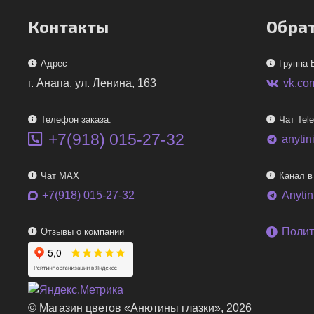
Контакты
Обрат
Адрес
Группа 
г. Анапа, ул. Ленина, 163
vk.co
Телефон заказа:
Чат Tel
+7(918) 015-27-32
anytin
telegram
Чат MAX
Канал в
+7(918) 015-27-32
Anyti
telegram
Полит
Отзывы о компании
© Магазин цветов «Анютины глазки», 2026