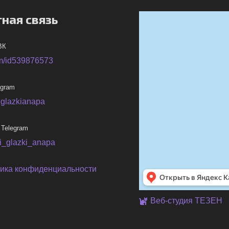
ная связь
ВК
m/id539876573
egram
iglazkianapa
 Telegram
ni_glazki_anapa
ика конфиденциальности
Веб-студия ТЕЗЕН