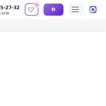
0
15-27-32
 23:00