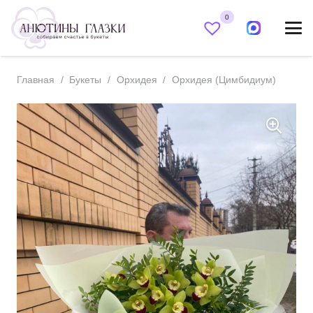
0
Главная
/
Букеты
/
Орхидея
/
Орхидея (Цимбидиум)