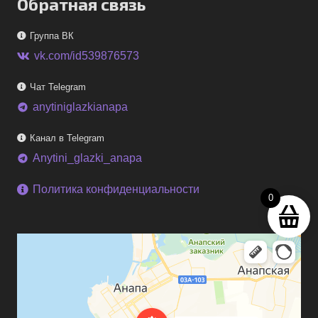
Обратная связь
Группа ВК
vk.com/id539876573
Чат Telegram
anytiniglazkianapa
telegram
Канал в Telegram
Anytini_glazki_anapa
telegram
Политика конфиденциальности
0