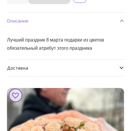
Alternative:
товара
Сердце
цветочное
Описание
для
мамы
Лучший праздник 8 марта подарки из цветов
обязательный атрибут этого праздника
Доставка