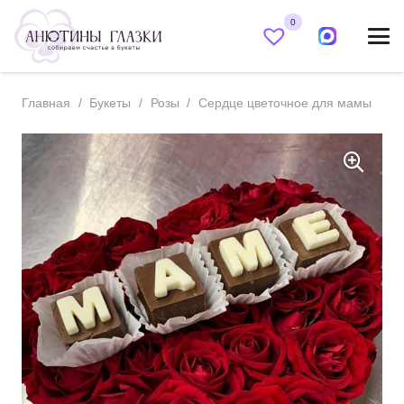
0
Главная
/
Букеты
/
Розы
/
Сердце цветочное для мамы