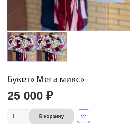
Букет» Мега микс»
25 000
₽
Количество
В корзину
Alternative:
товара
Букет"