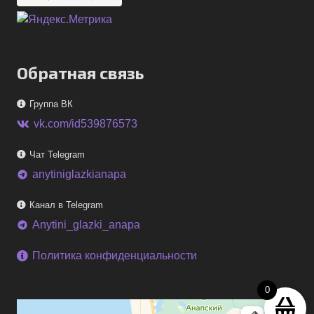
Обратная связь
Группа ВК
vk.com/id539876573
Чат Telegram
anytiniglazkianapa
telegram
Канал в Telegram
Anytini_glazki_anapa
telegram
Политика конфиденциальности
0