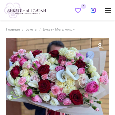
0
Главная
/
Букеты
/
Букет» Мега микс»