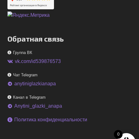
Обратная связь
Группа ВК
vk.com/id539876573
Чат Telegram
anytiniglazkianapa
telegram
Канал в Telegram
Anytini_glazki_anapa
telegram
Политика конфиденциальности
0