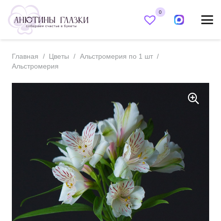
0
Главная
/
Цветы
/
Альстромерия по 1 шт
/
Альстромерия