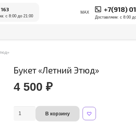
+7(918) 0
 163
MAX
а: с 8:00 до 21:00
Доставляем: с 8:00 до
Этюд»
Букет «Летний Этюд»
4 500
₽
Количество
В корзину
Alternative:
товара
Букет
"Летний