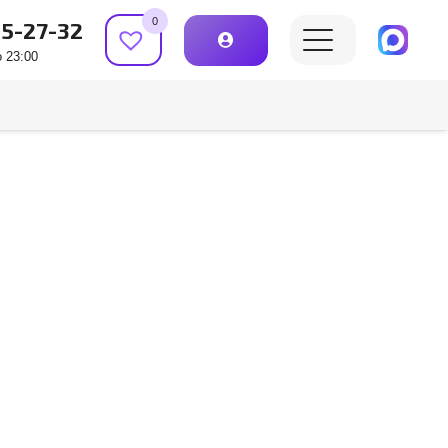
0
15-27-32
 23:00