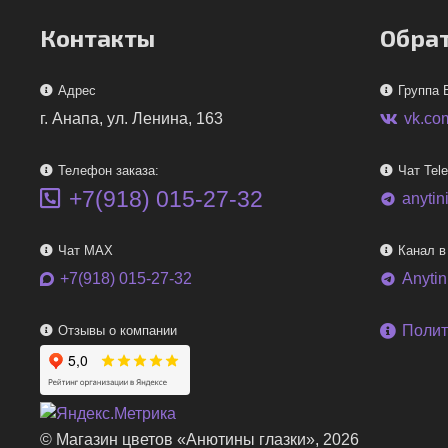
Контакты
Обрат
Адрес
Группа 
г. Анапа, ул. Ленина, 163
vk.co
Телефон заказа:
Чат Tel
+7(918) 015-27-32
anytin
telegram
Чат MAX
Канал в
+7(918) 015-27-32
Anyti
telegram
Полит
Отзывы о компании
© Магазин цветов «Анютины глазки», 2026