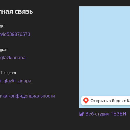
ная связь
ВК
m/id539876573
egram
iglazkianapa
 Telegram
ni_glazki_anapa
ика конфиденциальности
Веб-студия ТЕЗЕН