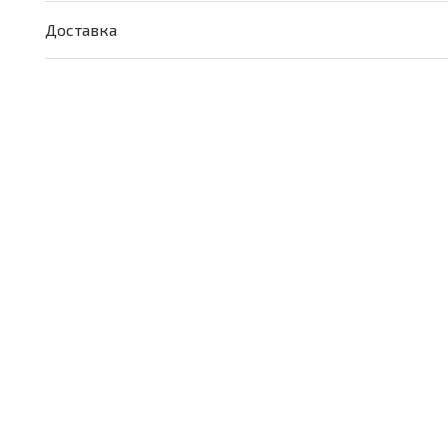
Этюд"
Доставка