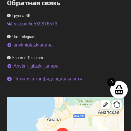
Обратная связь
Группа ВК
vk.com/id539876573
Чат Telegram
anytiniglazkianapa
telegram
Канал в Telegram
Anytini_glazki_anapa
telegram
Политика конфиденциальности
0