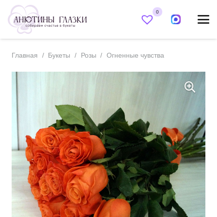
0
Главная
/
Букеты
/
Розы
/
Огненные чувства