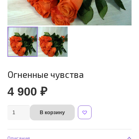
Огненные чувства
4 900
₽
Количество
В корзину
Alternative:
товара
Огненные
чувства
Описание