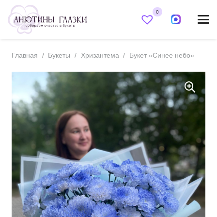
0
Главная
/
Букеты
/
Хризантема
/
Букет «Синее небо»