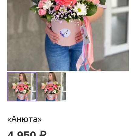
«Анюта»
4 950
₽