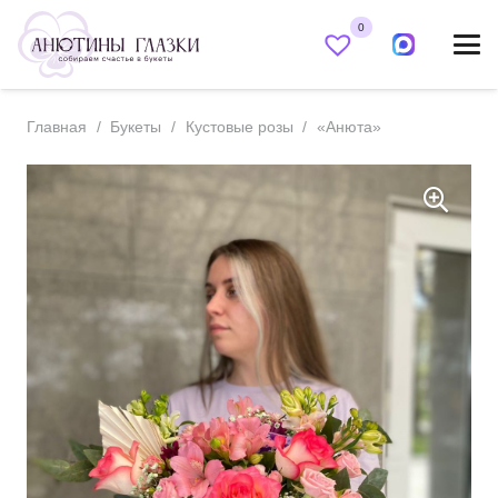
0
Главная
/
Букеты
/
Кустовые розы
/
«Анюта»