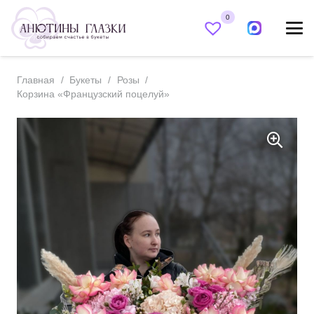
0
Главная
/
Букеты
/
Розы
/
Корзина «Французский поцелуй»