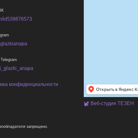
ВК
m/id539876573
egram
iglazkianapa
 Telegram
ni_glazki_anapa
ика конфиденциальности
Веб-студия ТЕЗЕН
вообладателя запрещено.