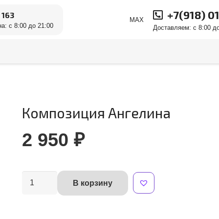
+7(918) 0
 163
MAX
а: с 8:00 до 21:00
Доставляем: с 8:00 до
Композиция Ангелина
2 950
₽
Количество
В корзину
Alternative:
товара
Композиция
Ангелина