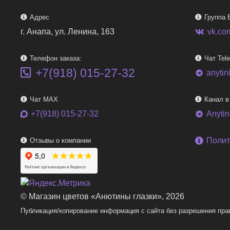
Адрес
Группа 
г. Анапа, ул. Ленина, 163
vk.co
Телефон заказа:
Чат Tel
+7(918) 015-27-32
anytin
telegram
Чат MAX
Канал в
+7(918) 015-27-32
Anyti
telegram
Полит
Отзывы о компании
© Магазин цветов «Анютины глазки», 2026
Публикация/копирование информация с сайта без разрешения пра