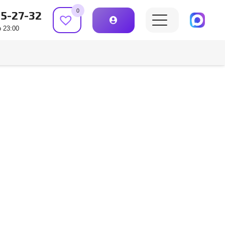
0
15-27-32
 23:00