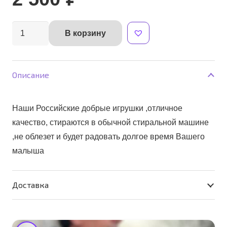
Количество
В корзину
Alternative:
товара
Пчелка
Маша
Описание
Наши Российские добрые игрушки ,отличное
качество, стираются в обычной стиральной машине
,не облезет и будет радовать долгое время Вашего
малыша
Доставка