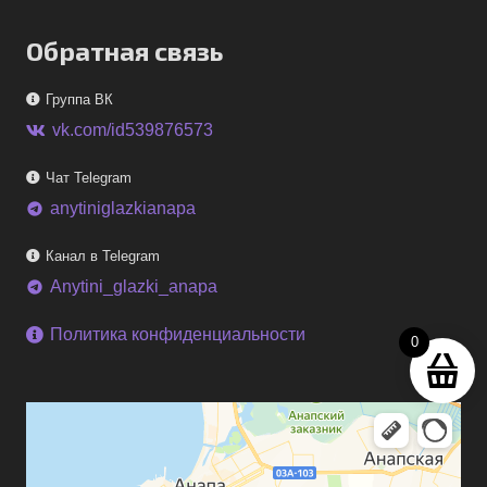
Обратная связь
Группа ВК
vk.com/id539876573
Чат Telegram
anytiniglazkianapa
telegram
Канал в Telegram
Anytini_glazki_anapa
telegram
Политика конфиденциальности
0