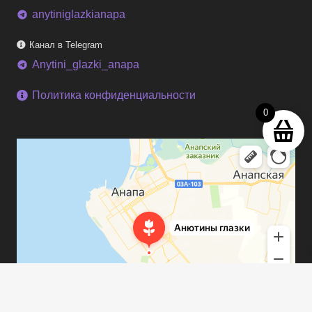
anytiniglazkianapa
telegram
Канал в Telegram
Anytini_glazki_anapa
telegram
Политика конфиденциальности
0
keyboard_arrow_up