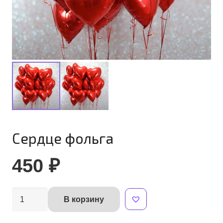
Сердце фольга
450
₽
Количество
В корзину
Alternative:
товара
Сердце