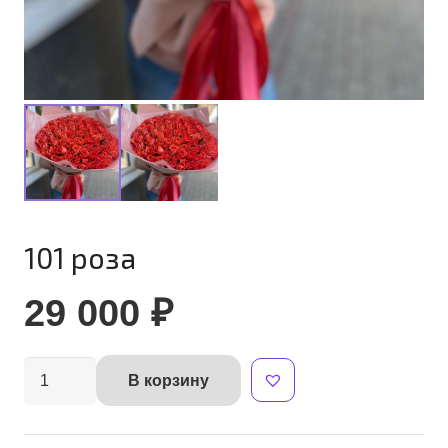
101 роза
29 000
₽
Количество
В корзину
Alternative:
товара
101