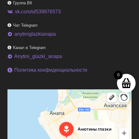
Группа ВК
vk.com/id539876573
Чат Telegram
anytiniglazkianapa
telegram
Канал в Telegram
Anytini_glazki_anapa
telegram
Политика конфиденциальности
0