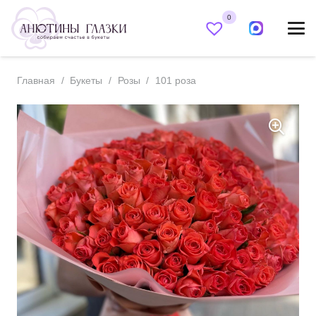
0
Главная
/
Букеты
/
Розы
/
101 роза