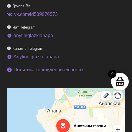
Группа ВК
vk.com/id539876573
Чат Telegram
anytiniglazkianapa
telegram
Канал в Telegram
Anytini_glazki_anapa
telegram
Политика конфиденциальности
0