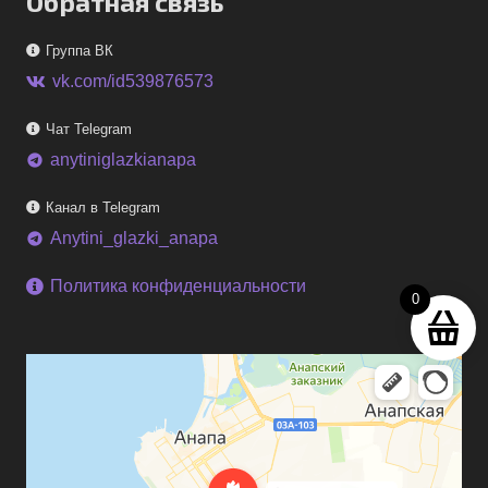
Обратная связь
Группа ВК
vk.com/id539876573
Чат Telegram
anytiniglazkianapa
telegram
Канал в Telegram
Anytini_glazki_anapa
telegram
Политика конфиденциальности
0