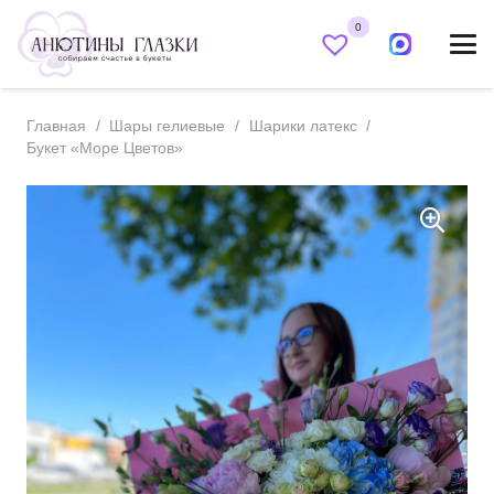
0
Главная
/
Шары гелиевые
/
Шарики латекс
/
Букет «Море Цветов»