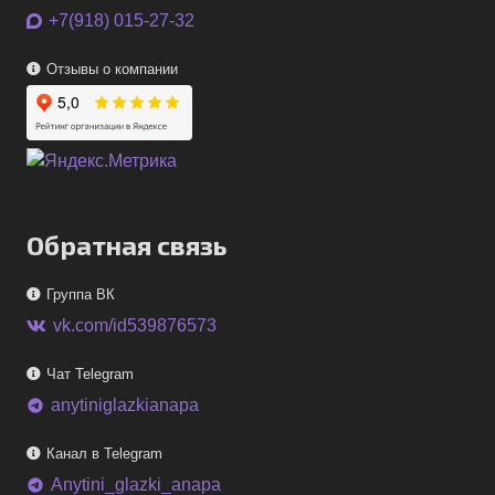
+7(918) 015-27-32
Отзывы о компании
Обратная связь
Группа ВК
vk.com/id539876573
Чат Telegram
anytiniglazkianapa
telegram
Канал в Telegram
Anytini_glazki_anapa
telegram