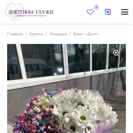
0
Главная
/
Букеты
/
Ромашки
/
Букет «Дуэт»