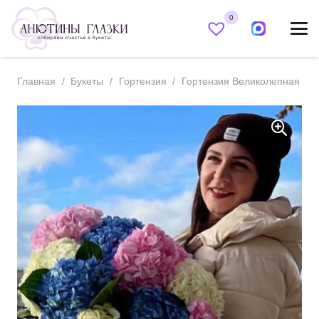
0
Главная
/
Букеты
/
Гортензия
/
Гортензия Великолепная